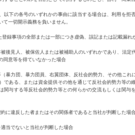
、以下の各号のいずれかの事由に該当する場合は、利用を拒
いて一切開示義務を負いません。
提供した登録事項の全部または一部につき虚偽、誤記または記載漏れ
、成年被後見人、被保佐人または被補助人のいずれかであり、法定
の同意等を得ていなかった場合
勢力等（暴力団、暴力団員、右翼団体、反社会的勢力、その他これ
）である、または資金提供その他を通じて反社会的勢力等の
は関与する等反社会的勢力等との何らかの交流もしくは関与
との契約に違反した者またはその関係者であると当社が判断した場
録を適当でないと当社が判断した場合