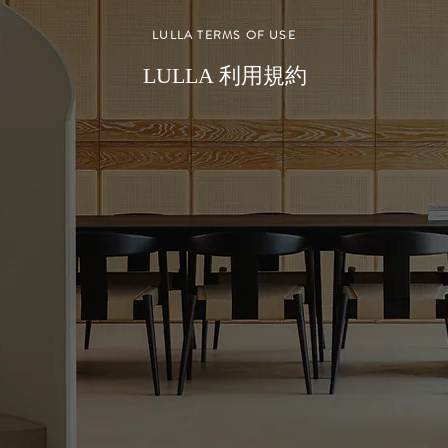
LULLA TERMS OF USE
LULLA 利用規約