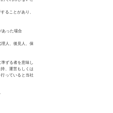
否することがあり、
があった場合
代理人、後見人、保
に準ずる者を意味し
維持、運営もしくは
を行っていると当社
合