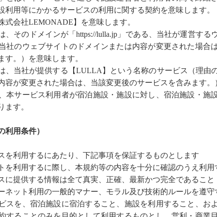
設利用等にかかるサービスの利用に関する契約を意味します。
式会社LEMONADE】を意味します。
は、そのドメインが「
https://lulla.jp
」である、当社が運営する
当社のウェブサイトのドメインまたは内容が変更された場合
ます。）を意味します。
は、当社が提供する【LULLA】という名称のサービス（理由
内容が変更された場合は、当該変更後のサービスを含みます。
、本サービス利用者が宿泊施設・施設に対し、宿泊施設・施
ります。
の利用条件）
スを利用するにあたり、下記事項を保証するものとします
トを利用するに際し、本規約等の内容を十分に確認のうえ利用
スに提供する情報は全て真実、正確、最新かつ完全であること
ーネット利用の一般的マナー、モラル及び技術的ルールを遵守
ビスを、宿泊施設に宿泊すること、施設を利用すること、お
約することのみを目的として利用するものとし、営利・商業