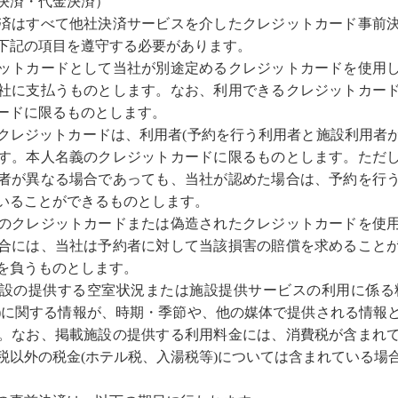
決済・代金決済）
済はすべて他社決済サービスを介したクレジットカード事前
下記の項目を遵守する必要があります。
ットカードとして当社が別途定めるクレジットカードを使用
社に支払うものとします。なお、利用できるクレジットカー
ードに限るものとします。
クレジットカードは、利用者(予約を行う利用者と施設利用者
す。本人名義のクレジットカードに限るものとします。ただ
者が異なる場合であっても、当社が認めた場合は、予約を行
いることができるものとします。
のクレジットカードまたは偽造されたクレジットカードを使
合には、当社は予約者に対して当該損害の賠償を求めること
を負うものとします。
設の提供する空室状況または施設提供サービスの利用に係る
)に関する情報が、時期・季節や、他の媒体で提供される情報
。なお、掲載施設の提供する利用料金には、消費税が含まれ
税以外の税金(ホテル税、入湯税等)については含まれている場